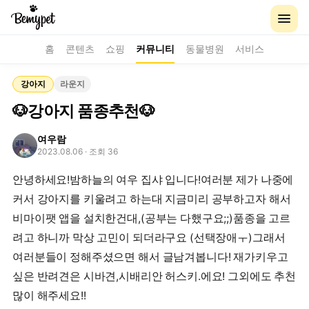
홈
콘텐츠
쇼핑
커뮤니티
동물병원
서비스
강아지
라운지
🐶강아지 품종추천🐶
여우람
2023.08.06
· 조회 36
안녕하세요!밤하늘의 여우 집샤 입니다!여러분 제가 나중에
커서 강아지를 키울려고 하는대 지금미리 공부하고자 해서
비마이팻 앱을 설치한건대,(공부는 다했구요;;)품종을 고르
려고 하니까 막상 고민이 되더라구요 (선택장애ㅜ)그래서
여러분들이 정해주셨으면 해서 글남겨봅니다! 재가키우고
싶은 반려견은 시바견,시배리안 허스키.에요! 그외에도 추천
많이 해주세요!!