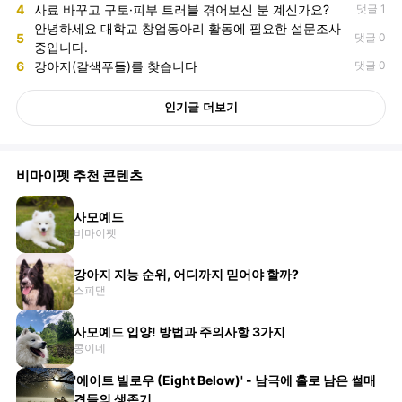
4
사료 바꾸고 구토·피부 트러블 겪어보신 분 계신가요?
댓글 1
안녕하세요 대학교 창업동아리 활동에 필요한 설문조사
5
댓글 0
중입니다.
6
강아지(갈색푸들)를 찾습니다
댓글 0
인기글 더보기
비마이펫 추천 콘텐츠
사모예드
비마이펫
강아지 지능 순위, 어디까지 믿어야 할까?
스피댇
사모예드 입양! 방법과 주의사항 3가지
콩이네
'에이트 빌로우 (Eight Below)' - 남극에 홀로 남은 썰매
견들의 생존기