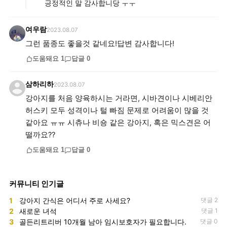
긍정적인 말 감사합니당 ㅜㅜ
여우람
2023.08.07
그런 품종도 좋을것 같네요!답변 감사합니다!
도움돼요
1
답글
0
삼하리하
2023.08.07
강아지를 처음 양육하시는 거라면, 시바견이나 시베리안
허스키 모두 성격이나 털 빠짐 문제로 어려움이 많을 것
같아요 ㅠㅠ 시츄나 비숑 같은 강아지, 혹은 믹스견은 어
떨까요??
도움돼요
1
답글
0
커뮤니티 인기글
1
강아지 간식은 어디서 주로 사세요?
댓글 2
2
새로운 녀석
댓글 1
3
골든리트리버 10개월 남아 임시보호자가 필요합니다.
댓글 0