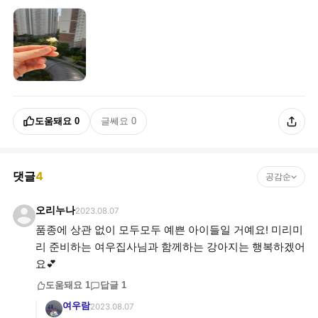
도움돼요
0
글쎄요
0
댓글
4
공감순
오리누나
2023.08.07
품종에 상관 없이 모두모두 예쁜 아이들일 거예요! 미리미
리 준비하는 여우집사님과 함께하는 강아지는 행복하겠어
요💕
도움돼요
1
답글
1
여우람
2023.08.07