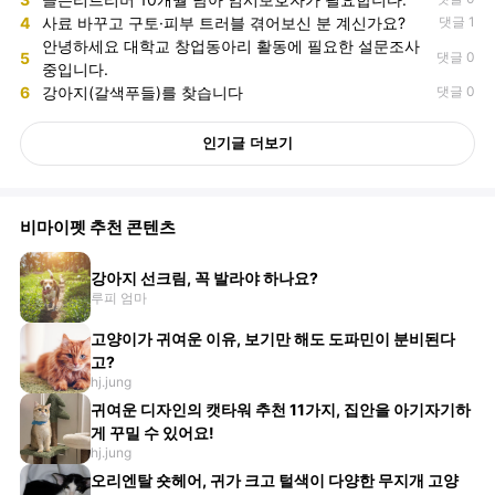
4
사료 바꾸고 구토·피부 트러블 겪어보신 분 계신가요?
댓글 1
안녕하세요 대학교 창업동아리 활동에 필요한 설문조사
5
댓글 0
중입니다.
6
강아지(갈색푸들)를 찾습니다
댓글 0
인기글 더보기
비마이펫 추천 콘텐츠
강아지 선크림, 꼭 발라야 하나요?
루피 엄마
고양이가 귀여운 이유, 보기만 해도 도파민이 분비된다
고?
hj.jung
귀여운 디자인의 캣타워 추천 11가지, 집안을 아기자기하
게 꾸밀 수 있어요!
hj.jung
오리엔탈 숏헤어, 귀가 크고 털색이 다양한 무지개 고양