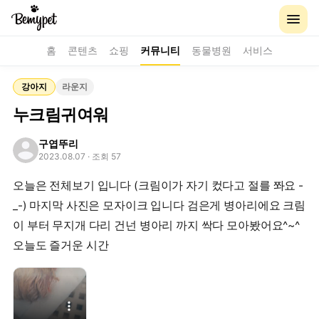
홈
콘텐츠
쇼핑
커뮤니티
동물병원
서비스
강아지
라운지
누크림귀여워
구엽뚜리
2023.08.07
· 조회 57
오늘은 전체보기 입니다 (크림이가 자기 컸다고 절를 쫘요 -
_-) 마지막 사진은 모자이크 입니다 검은게 병아리에요 크림
이 부터 무지개 다리 건넌 병아리 까지 싹다 모아봤어요^~^
오늘도 즐거운 시간