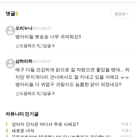
댓글
2
공감순
오리누나
2023.08.07
병아리들 뽀송송 너무 귀여워요!!
도움돼요
0
답글
0
삼하리하
2023.08.07
에구 다들 건강하게 닭으로 잘 자랐으면 좋았을 텐데... 하
지만 무지개다리 건너에서도 잘 지내고 있을 거예요 ㅠㅠ
병아리들 다 귀엽구 크림이도 늠름한 닭이 되었네요!!
도움돼요
0
답글
0
커뮤니티 인기글
1
강아지 간식은 어디서 주로 사세요?
댓글 2
2
새로운 녀석
댓글 1
3
골든리트리버 10개월 남아 임시보호자가 필요합니다.
댓글 0