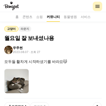
홈
콘텐츠
쇼핑
커뮤니티
동물병원
서비스
고양이
라운지
월요일 잘 보내셨나용
우주썬
2023.08.07
· 조회 27
모두들 활차게 시작하셨기를 바라요😽