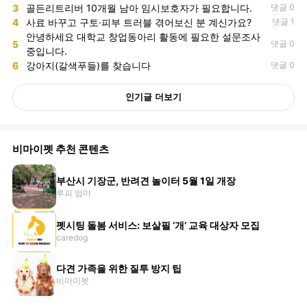
3
골든리트리버 10개월 남아 임시보호자가 필요합니다.
댓글 0
4
사료 바꾸고 구토·피부 트러블 겪어보신 분 계신가요?
댓글 1
안녕하세요 대학교 창업동아리 활동에 필요한 설문조사
5
댓글 0
중입니다.
6
강아지(갈색푸들)를 찾습니다
댓글 0
인기글 더보기
비마이펫 추천 콘텐츠
부산시 기장군, 반려견 놀이터 5월 1일 개장
루피 엄마
펫시팅 돌봄 서비스: 보살필 ‘개’ 교육 대상자 모집
caredog
다견 가족을 위한 질투 방지 팁
비마이펫