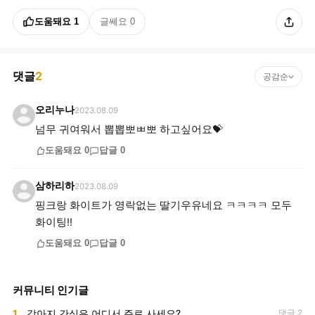
도움돼요
1
글쎄요
0
댓글
2
공감순
오리누나
2023.08.09
넘무 귀여워서 뽑뽑뽀ㅃ뽀 하고싶어요💝
도움돼요
0
답글
0
삼하리하
2023.08.09
핑크랑 화이트가 영락없는 딸기우유네요 ㅋㅋㅋㅋ 모두
화이팅!!
도움돼요
0
답글
0
커뮤니티 인기글
1
강아지 간식은 어디서 주로 사세요?
댓글 2