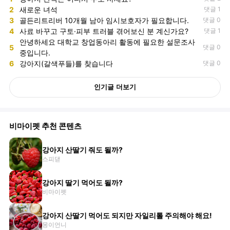
2
새로운 녀석
댓글 1
3
골든리트리버 10개월 남아 임시보호자가 필요합니다.
댓글 0
4
사료 바꾸고 구토·피부 트러블 겪어보신 분 계신가요?
댓글 1
안녕하세요 대학교 창업동아리 활동에 필요한 설문조사
5
댓글 0
중입니다.
6
강아지(갈색푸들)를 찾습니다
댓글 0
인기글 더보기
비마이펫 추천 콘텐츠
강아지 산딸기 줘도 될까?
스피댇
강아지 딸기 먹어도 될까?
비마이펫
강아지 산딸기 먹어도 되지만 자일리톨 주의해야 해요!
몽이언니