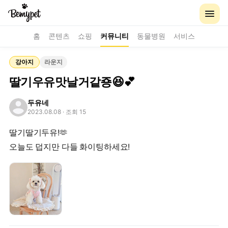
홈
콘텐츠
쇼핑
커뮤니티
동물병원
서비스
강아지
라운지
딸기우유맛날거같죵😆💕
두유네
2023.08.08
· 조회 15
딸기딸기두유!🫶
오늘도 덥지만 다들 화이팅하세요!