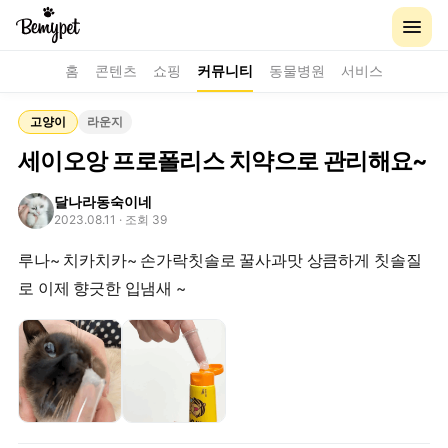
홈
콘텐츠
쇼핑
커뮤니티
동물병원
서비스
고양이
라운지
세이오앙 프로폴리스 치약으로 관리해요~
달나라동숙이네
2023.08.11
· 조회 39
루나~ 치카치카~ 손가락칫솔로 꿀사과맛 상큼하게 칫솔질
로 이제 향긋한 입냄새 ~