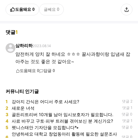
도움돼요
0
글쎄요
0
댓글
1
삼하리하
2023.08.14
얌전하게 양치 잘 하네요 ㅎㅎㅎ 꿀사과향이랑 입냄새 잡
아주는 것도 좋은 것 같아요~
도움돼요
0
답글
0
커뮤니티 인기글
1
강아지 간식은 어디서 주로 사세요?
댓글 2
2
새로운 녀석
댓글 1
3
골든리트리버 10개월 남아 임시보호자가 필요합니다.
댓글 0
4
사료 바꾸고 구토·피부 트러블 겪어보신 분 계신가요?
댓글 1
5
펫니스태안 기자단을 모집합니다🐾
댓글 0
안녕하세요 대학교 창업동아리 활동에 필요한 설문조사
6
댓글 0