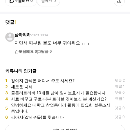
도움돼요
0
글쎄요
0
댓글
1
삼하리하
2023.08.14
자면서 찌부된 볼도 너무 귀여워요 ㅠㅠ
도움돼요
0
답글
0
커뮤니티 인기글
1
강아지 간식은 어디서 주로 사세요?
댓글 2
2
새로운 녀석
댓글 1
3
골든리트리버 10개월 남아 임시보호자가 필요합니다.
댓글 0
4
사료 바꾸고 구토·피부 트러블 겪어보신 분 계신가요?
댓글 1
안녕하세요 대학교 창업동아리 활동에 필요한 설문조사
5
댓글 0
중입니다.
6
강아지(갈색푸들)를 찾습니다
댓글 0