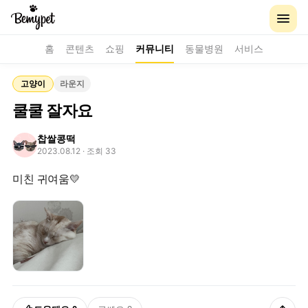
홈
콘텐츠
쇼핑
커뮤니티
동물병원
서비스
고양이
라운지
쿨쿨 잘자요
찹쌀콩떡
2023.08.12
· 조회 33
미친 귀여움💛