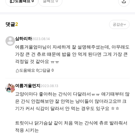
도움돼요
0
글쎄요
0
댓글
2
공감순
삼하리하
2023.08.14
여름겨울엄마님이 자세하게 잘 설명해주셨는데, 아무래도
가장 큰 건 츄르 떄문에 밥을 안 먹게 된다면 그게 가장 큰
걱정일 것 같아요 ㅠㅠ
도움돼요
0
답글
0
여름겨울먼지
2023.08.13
고양이마다 좋아하는 간식이 다달라서ㅠㅠ 애기때부터 많
은 간식 안접해보먄 잘 안먹는 냥이들이 많더라고요!!! 크
기가 커서 식감이 달라서 안 먹는 경우도 있구요 ㅎㅎ
트릿이나 닭가슴살 같이 처음 먹는 간식에 츄르 발라줘서
적응 시키는