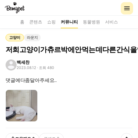
홈
콘텐츠
쇼핑
커뮤니티
동물병원
서비스
고양이
라운지
저희고양이가츄르박에안먹는데다른간식을
백세찬
2023.08.12
· 조회 480
댓글에다좀달아주세요..