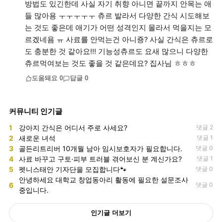
방법도 있긴한데 사실 자기 취향 아니면 끝까지 안목는 애
들 많아용 ㅜㅜㅜㅜㅜ 츄르 발라서 다양한 간식 시도해보
는 것도 좋은데 애기가 어떤 성격인지 몰라서 먹을지는 모
르겠네욤 ㅠ 사료를 안먹는건 아니죵? 사실 간식은 츄르로
도 충분한 것 같아요!!! 기능성츄르도 요새 많으니 다양한
츄르먹여보는 것도 좋을 것 같은데요? 집사님 ㅎㅎㅎ
도움돼요
0
답글
0
커뮤니티 인기글
1
강아지 간식은 어디서 주로 사세요?
댓글 2
2
새로운 녀석
댓글 1
3
골든리트리버 10개월 남아 임시보호자가 필요합니다.
댓글 0
4
사료 바꾸고 구토·피부 트러블 겪어보신 분 계신가요?
댓글 1
5
펫니스태안 기자단을 모집합니다🐾
댓글 0
안녕하세요 대학교 창업동아리 활동에 필요한 설문조사
6
댓글 0
중입니다.
인기글 더보기