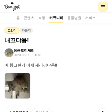
홈
콘텐츠
쇼핑
커뮤니티
동물병원
서비스
고양이
라운지
내꼬댜옹!
옹금토미제리
2023.08.17
· 조회 51
이 똥그란거 이제 제리꺼댜옹!!