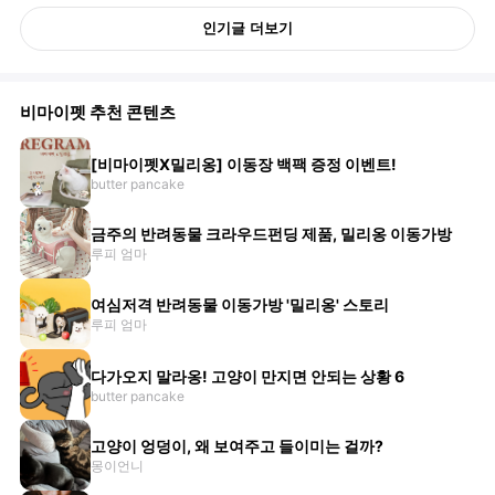
인기글 더보기
비마이펫 추천 콘텐츠
[비마이펫X밀리옹] 이동장 백팩 증정 이벤트!
butter pancake
금주의 반려동물 크라우드펀딩 제품, 밀리옹 이동가방
루피 엄마
여심저격 반려동물 이동가방 '밀리옹' 스토리
루피 엄마
다가오지 말라옹! 고양이 만지면 안되는 상황 6
butter pancake
고양이 엉덩이, 왜 보여주고 들이미는 걸까?
몽이언니