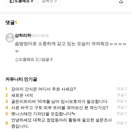
도움돼요
0
글쎄요
0
댓글
1
삼하리하
2023.08.18
솜방망이로 소중하게 갖고 있는 모습이 귀여워요ㅠㅠㅠㅠ
ㅠ
도움돼요
1
답글
0
커뮤니티 인기글
1
강아지 간식은 어디서 주로 사세요?
댓글 2
2
새로운 녀석
댓글 1
3
골든리트리버 10개월 남아 임시보호자가 필요합니다.
댓글 0
4
사료 바꾸고 구토·피부 트러블 겪어보신 분 계신가요?
댓글 1
5
펫니스태안 기자단을 모집합니다🐾
댓글 0
안녕하세요 대학교 창업동아리 활동에 필요한 설문조사
6
댓글 0
중입니다.