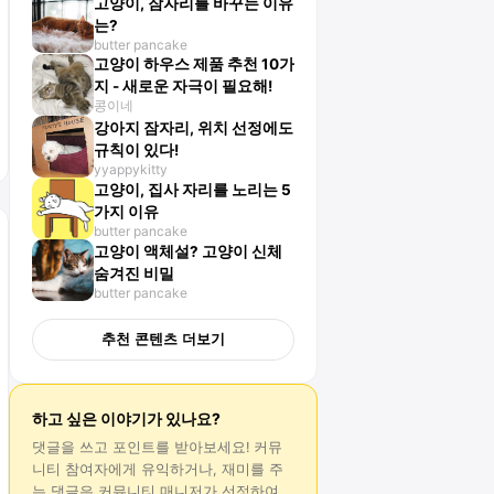
고양이, 잠자리를 바꾸는 이유
는?
butter pancake
고양이 하우스 제품 추천 10가
지 - 새로운 자극이 필요해!
콩이네
강아지 잠자리, 위치 선정에도
규칙이 있다!
yyappykitty
고양이, 집사 자리를 노리는 5
가지 이유
butter pancake
고양이 액체설? 고양이 신체
숨겨진 비밀
butter pancake
추천 콘텐츠 더보기
하고 싶은 이야기가 있나요?
댓글
을 쓰고 포인트를 받아보세요! 커뮤
니티 참여자에게 유익하거나, 재미를 주
는
댓글
은 커뮤니티 매니저가 선정하여