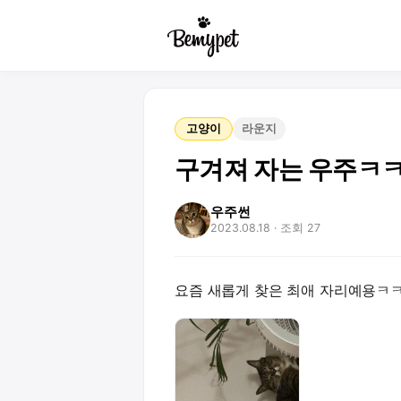
고양이
라운지
구겨져 자는 우주ㅋ
우주썬
2023.08.18
· 조회 27
요즘 새롭게 찾은 최애 자리예용ㅋ