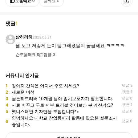
도움돼요
0
글쎄요
0
댓글
1
삼하리하
2023.08.21
뭘 보고 저렇게 눈이 땡그래졌을지 궁금해요 ㅋㅋㅋㅋ
도움돼요
0
답글
0
커뮤니티 인기글
1
강아지 간식은 어디서 주로 사세요?
댓글 2
2
새로운 녀석
댓글 1
3
골든리트리버 10개월 남아 임시보호자가 필요합니다.
댓글 0
4
사료 바꾸고 구토·피부 트러블 겪어보신 분 계신가요?
댓글 1
5
펫니스태안 기자단을 모집합니다🐾
댓글 0
안녕하세요 대학교 창업동아리 활동에 필요한 설문조사
6
댓글 0
중입니다.