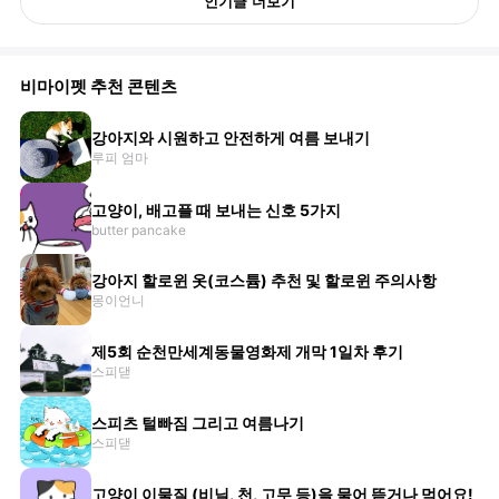
인기글 더보기
비마이펫 추천 콘텐츠
강아지와 시원하고 안전하게 여름 보내기
루피 엄마
고양이, 배고플 때 보내는 신호 5가지
butter pancake
강아지 할로윈 옷(코스튬) 추천 및 할로윈 주의사항
몽이언니
제5회 순천만세계동물영화제 개막 1일차 후기
스피댇
스피츠 털빠짐 그리고 여름나기
스피댇
고양이 이물질 (비닐, 천, 고무 등)을 물어 뜯거나 먹어요!