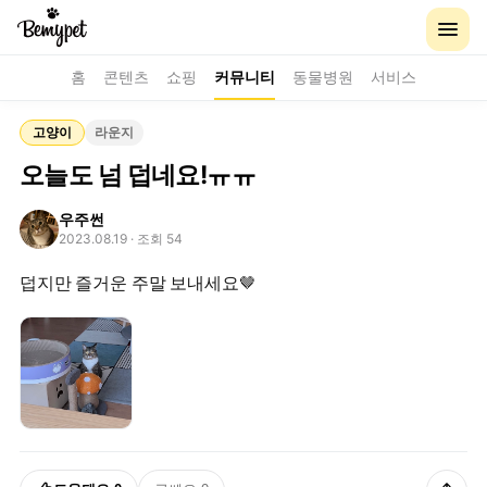
홈
콘텐츠
쇼핑
커뮤니티
동물병원
서비스
고양이
라운지
오늘도 넘 덥네요!ㅠㅠ
우주썬
2023.08.19
· 조회 54
덥지만 즐거운 주말 보내세요🤎