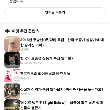
중입니다.
인기글 더보기
비마이펫 추천 콘텐츠
2018년 무술년(戊戌年) 특집 - 한국 토종개 삽살개에 대
한 숨겨진 이야기
성현진
한국의 토종견 진돗개 특징 알아보기
butter pancake
펫프렌즈의 라이더님과 마주친 날
이주리
삽살개 성격과 특징 알아보기! 귀신과 액운을 쫓는다고?
몽이언니
'에이트 빌로우 (Eight Below)' - 남극에 홀로 남은 썰매
견들의 생존기