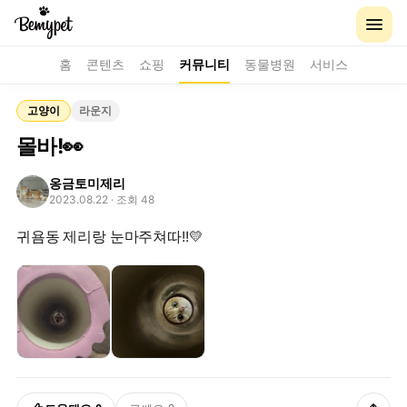
홈
콘텐츠
쇼핑
커뮤니티
동물병원
서비스
고양이
라운지
몰바!👀
옹금토미제리
2023.08.22
· 조회 48
귀욤동 제리랑 눈마주쳐따!!💛