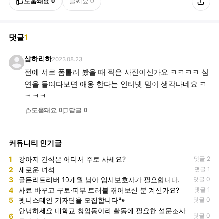
도움돼요
0
글쎄요
0
댓글
1
삼하리하
2023.08.23
전에 서로 폼롤러 봤을 때 찍은 사진이신가요 ㅋㅋㅋㅋ 심
연을 들여다보면 애옹 한다는 인터넷 밈이 생각나네요 ㅋ
ㅋㅋㅋ
도움돼요
0
답글
0
커뮤니티 인기글
1
강아지 간식은 어디서 주로 사세요?
댓글 2
2
새로운 녀석
댓글 1
3
골든리트리버 10개월 남아 임시보호자가 필요합니다.
댓글 0
4
사료 바꾸고 구토·피부 트러블 겪어보신 분 계신가요?
댓글 1
5
펫니스태안 기자단을 모집합니다🐾
댓글 0
안녕하세요 대학교 창업동아리 활동에 필요한 설문조사
6
댓글 0