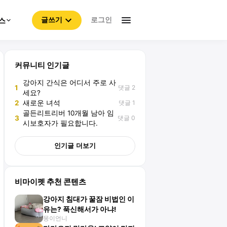
로그인
스
글쓰기
커뮤니티 인기글
강아지 간식은 어디서 주로 사
댓글 2
1
세요?
댓글 1
2
새로운 녀석
골든리트리버 10개월 남아 임
댓글 0
3
시보호자가 필요합니다.
인기글 더보기
비마이펫 추천 콘텐츠
강아지 침대가 꿀잠 비법인 이
유는? 푹신해서가 아냐!
몽이언니