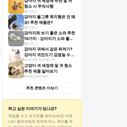
강아지 귀 세정제 추천 및 귀
청소 시 주의사항
몽이언니
강아지 물그릇 꼭지형은 안 돼
요! 추천 제품은?
몽이언니
강아지와 쓰기 좋은 소파 추천
10가지 - 강아지가 소파 좋아
몽이언니
하는 이유는?
강아지 귀에서 검은 찌꺼기?
강아지 귀진드기 감염일 수 있
비마이펫 두부매니저
어요
고양이 귀 세정제 및 귀 청소
추천 제품 알아보기
butter pancake
추천 콘텐츠 더보기
하고 싶은 이야기가 있나요?
댓글
을 쓰고 포인트를 받아보세요! 커뮤
니티 참여자에게 유익하거나, 재미를 주