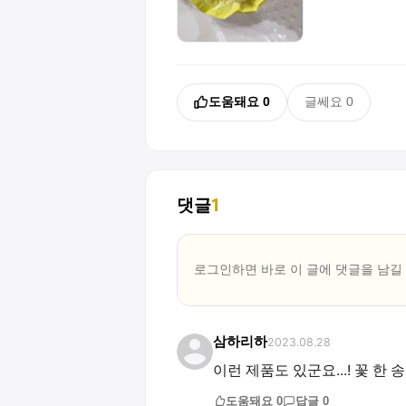
도움돼요
0
글쎄요
0
댓글
1
로그인하면 바로 이 글에
댓글
을 남길
삼하리하
2023.08.28
이런 제품도 있군요...! 꽃 한
도움돼요
0
답글
0