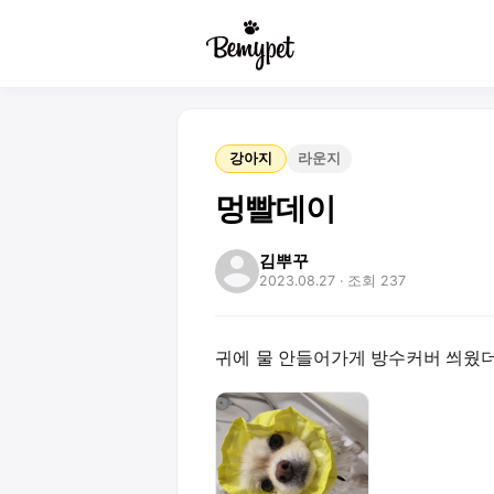
강아지
라운지
멍빨데이
김뿌꾸
2023.08.27
· 조회 237
귀에 물 안들어가게 방수커버 씌웠