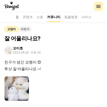
홈
콘텐츠
쇼핑
커뮤니티
동물병원
서비스
고양이
라운지
잘 어울리나요?
꼬미호
2023.08.29
· 조회 30
친구가 생긴 꼬맹이 😍
투샷 잘 어울리나요 ~!