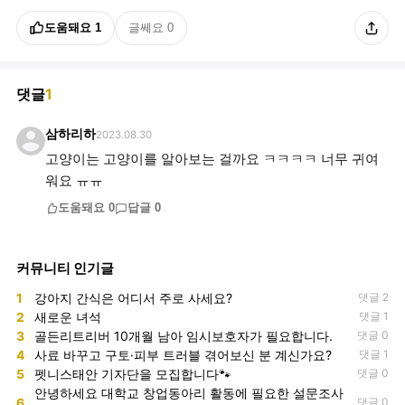
도움돼요
1
글쎄요
0
댓글
1
삼하리하
2023.08.30
고양이는 고양이를 알아보는 걸까요 ㅋㅋㅋㅋ 너무 귀여
워요 ㅠㅠ
도움돼요
0
답글
0
커뮤니티 인기글
1
강아지 간식은 어디서 주로 사세요?
댓글 2
2
새로운 녀석
댓글 1
3
골든리트리버 10개월 남아 임시보호자가 필요합니다.
댓글 0
4
사료 바꾸고 구토·피부 트러블 겪어보신 분 계신가요?
댓글 1
5
펫니스태안 기자단을 모집합니다🐾
댓글 0
안녕하세요 대학교 창업동아리 활동에 필요한 설문조사
6
댓글 0