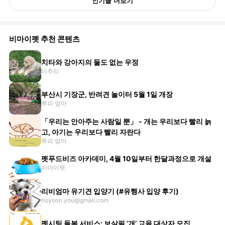
인기글 더보기
비마이펫 추천 콘텐츠
치타와 강아지의 둘도 없는 우정
이주리
부산시 기장군, 반려견 놀이터 5월 1일 개장
루피 엄마
「우리는 안아주는 사람일 뿐」 - 개는 우리보다 빨리 늙
고, 아기는 우리보다 빨리 자란다
루피 엄마
펫푸드비즈 아카데미, 4월 10일부터 한달과정으로 개설
비마이펫
리비엄마 유기견 입양기 (#유행사 입양 후기)
hoyoon.you@gmail.com
펫시팅 돌봄 서비스: 보살필 ‘개’ 교육 대상자 모집