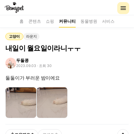
홈
콘텐츠
쇼핑
커뮤니티
동물병원
서비스
고양이
라운지
내일이 월요일이라니ㅜㅜ
두둘콩
2023.09.03
· 조회 30
둘둘이가 부러운 밤이에요