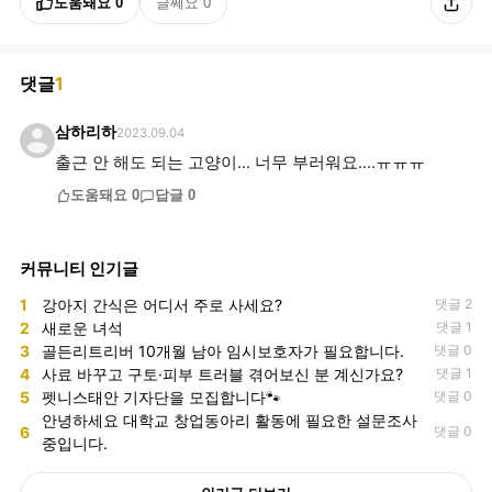
도움돼요
0
글쎄요
0
댓글
1
삼하리하
2023.09.04
출근 안 해도 되는 고양이... 너무 부러워요....ㅠㅠㅠ
도움돼요
0
답글
0
커뮤니티 인기글
1
강아지 간식은 어디서 주로 사세요?
댓글 2
2
새로운 녀석
댓글 1
3
골든리트리버 10개월 남아 임시보호자가 필요합니다.
댓글 0
4
사료 바꾸고 구토·피부 트러블 겪어보신 분 계신가요?
댓글 1
5
펫니스태안 기자단을 모집합니다🐾
댓글 0
안녕하세요 대학교 창업동아리 활동에 필요한 설문조사
6
댓글 0
중입니다.