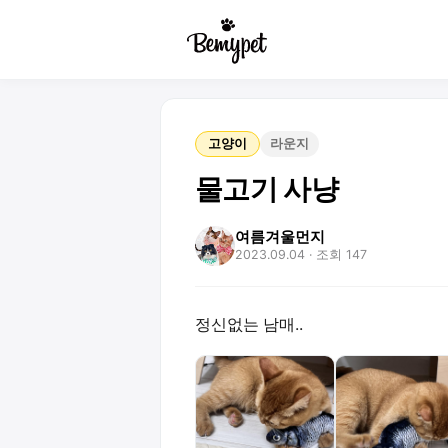
고양이
라운지
물고기 사냥
여름겨울먼지
2023.09.04
· 조회 147
정신없는 남매..