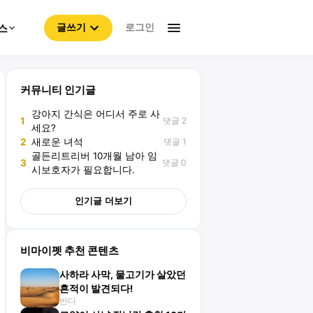
로그인
스
글쓰기
커뮤니티 인기글
강아지 간식은 어디서 주로 사
댓글 2
1
세요?
댓글 1
2
새로운 녀석
골든리트리버 10개월 남아 임
댓글 0
3
시보호자가 필요합니다.
인기글 더보기
비마이펫 추천 콘텐츠
사하라 사막, 물고기가 살았던
흔적이 발견되다!
반디