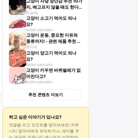
고양이 사냥 장난감 추천 10가
지, 배고프지 않을 때도 한다
hj.jung
고?
고양이 소고기 먹어도 되나
요?
butter pancake
고양이 운동, 중요한 이유와
종류까지! - 관련 제품 추천 10
콩이네
가지
고양이 양고기 먹어도 되나
요?
butter pancake
고양이 키우면 바퀴벌레가 없
어진다고?
butter pancake
추천 콘텐츠 더보기
하고 싶은 이야기가 있나요?
댓글
을 쓰고 포인트를 받아보세요! 커뮤
니티 참여자에게 유익하거나, 재미를 주
는
댓글
은 커뮤니티 매니저가 선정하여