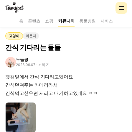
홈
콘텐츠
쇼핑
커뮤니티
동물병원
서비스
고양이
라운지
간식 기다리는 둘둘
두둘콩
2023.09.07
· 조회 21
팻캠앞에서 간식 기다리고있어요
간식던져주는 카메라라서
간식먹고싶우면 저러고 대기하고있네요 ㅋㅋ