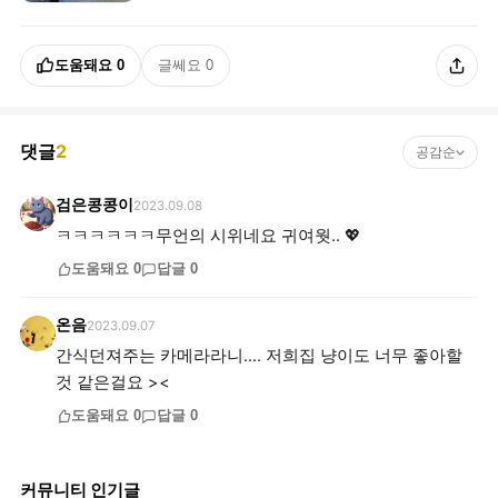
도움돼요
0
글쎄요
0
댓글
2
공감순
검은콩콩이
2023.09.08
ㅋㅋㅋㅋㅋㅋ무언의 시위네요 귀여웟.. 💖
도움돼요
0
답글
0
온음
2023.09.07
간식던져주는 카메라라니.... 저희집 냥이도 너무 좋아할
것 같은걸요 ><
도움돼요
0
답글
0
커뮤니티 인기글