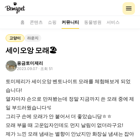
홈
콘텐츠
쇼핑
커뮤니티
동물병원
서비스
고양이
라운지
세이오앙 모래🏖️
옹금토미제리
2023.09.07
· 조회 51
토미제리가 세이오앙 벤토나이트 모래를 체험해보게 되었
습니다!
열자마자 손으로 만져봤는데 정말 지금까지 쓴 모래 중에 제
일 부드러웠습니다🫧
그리구 손에 모래가 안 붙어서 더 좋았습니당ㅎㅎ
모래 부을 때 고운입자인데도 먼지 날림이 없더라구요!
제가 느낀 모래 냄새는 별향이 안났지만 화장실 냄새는 잡아