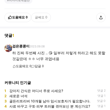
#
비마이펫체험단
도움돼요
0
글쎄요
0
댓글
1
검은콩콩이
2023.09.08
하 진짜 두번째 사진 .. 😘 일부러 저렇게 하라고 해도 못할
것같은데 ㅎㅎ 너무 귀엽네용
도움돼요
0
답글
0
커뮤니티 인기글
1
강아지 간식은 어디서 주로 사세요?
댓글 2
2
새로운 녀석
댓글 1
3
골든리트리버 10개월 남아 임시보호자가 필요합니다.
댓글 0
4
사료 바꾸고 구토·피부 트러블 겪어보신 분 계신가요?
댓글 1