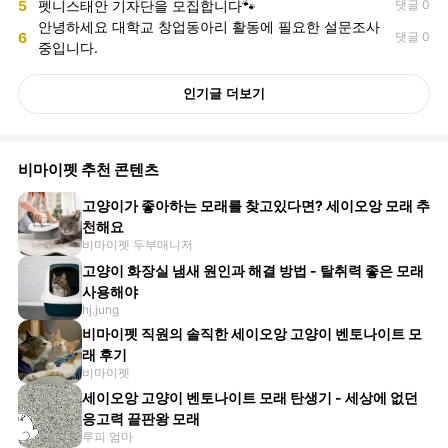
5
펫니스태안 기자단을 모집합니다🐾
댓글 0
안녕하세요 대학교 창업동아리 활동에 필요한 설문조사
6
댓글 0
중입니다.
인기글 더보기
비마이펫 추천 콘텐츠
고양이가 좋아하는 모래를 찾고있다면? 세이오앙 모래 추
천해요
비마이펫 두부매니저
고양이 화장실 냄새 원인과 해결 방법 - 탈취력 좋은 모래
사용해야
hj.jung
비마이펫 직원의 솔직한 세이오앙 고양이 벤토나이트 모
래 후기
비마이펫
세이오앙 고양이 벤토나이트 모래 탄생기 - 세상에 없던
응고력 끝판왕 모래
루피 엄마