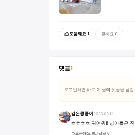
도움돼요
1
글쎄요
0
댓글
1
로그인하면 바로 이 글에
댓글
을 남길
검은콩콩이
2023.09.11
ㅎㅎㅎㅎ 귀여워!! 냥이들은 
도움돼요
0
답글
0