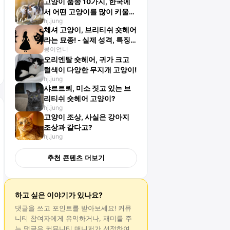
고양이 품종 10가지, 한국에
서 어떤 고양이를 많이 키울
hj.jung
까?
체셔 고양이, 브리티쉬 숏헤어
라는 묘종! - 실제 성격, 특징
몽이언니
은?
오리엔탈 숏헤어, 귀가 크고
털색이 다양한 무지개 고양이!
hj.jung
샤르트뢰, 미소 짓고 있는 브
리티쉬 숏헤어 고양이?
hj.jung
고양이 조상, 사실은 강아지
조상과 같다고?
hj.jung
추천 콘텐츠 더보기
하고 싶은 이야기가 있나요?
댓글
을 쓰고 포인트를 받아보세요! 커뮤
니티 참여자에게 유익하거나, 재미를 주
는
댓글
은 커뮤니티 매니저가 선정하여