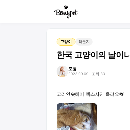
고양이
라운지
한국 고양이의 날이
포롱
2023.09.09
· 조회 33
코리안숏헤어 맥스사진 올려요🫡