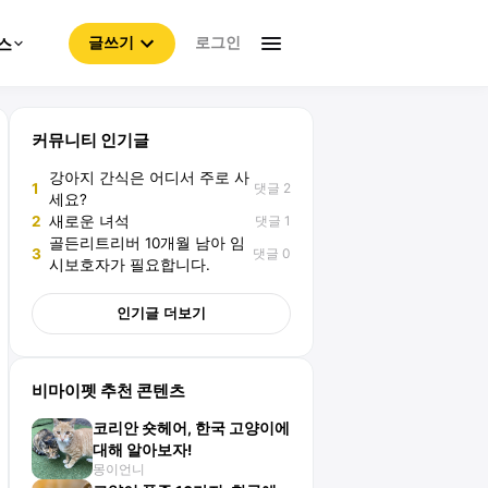
로그인
스
글쓰기
커뮤니티 인기글
강아지 간식은 어디서 주로 사
댓글 2
1
세요?
댓글 1
2
새로운 녀석
골든리트리버 10개월 남아 임
댓글 0
3
시보호자가 필요합니다.
인기글 더보기
비마이펫 추천 콘텐츠
코리안 숏헤어, 한국 고양이에
대해 알아보자!
몽이언니