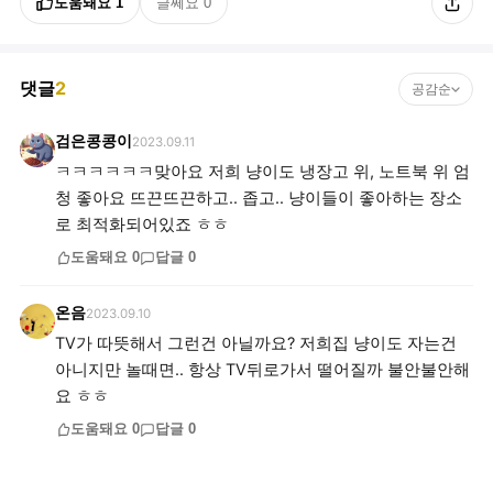
도움돼요
1
글쎄요
0
댓글
2
공감순
검은콩콩이
2023.09.11
ㅋㅋㅋㅋㅋㅋ맞아요 저희 냥이도 냉장고 위, 노트북 위 엄
청 좋아요 뜨끈뜨끈하고.. 좁고.. 냥이들이 좋아하는 장소
로 최적화되어있죠 ㅎㅎ
도움돼요
0
답글
0
온음
2023.09.10
TV가 따뜻해서 그런건 아닐까요? 저희집 냥이도 자는건
아니지만 놀때면.. 항상 TV뒤로가서 떨어질까 불안불안해
요 ㅎㅎ
도움돼요
0
답글
0