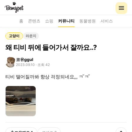
홈
콘텐츠
쇼핑
커뮤니티
동물병원
서비스
고양이
라운지
왜 티비 뒤에 들어가서 잘까요..?
코유ggul
2023.09.10
· 조회 42
티비 떨어질까봐 항상 걱정되네요,,, ㅋ꙼̈ ㅋ꙼̈