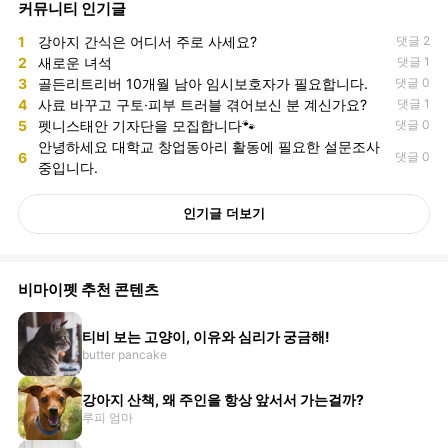
커뮤니티 인기글
1
강아지 간식은 어디서 주로 사세요?
댓글 2
2
새로운 녀석
댓글 1
3
골든리트리버 10개월 남아 임시보호자가 필요합니다.
댓글 0
4
사료 바꾸고 구토·피부 트러블 겪어보신 분 계신가요?
댓글 1
5
펫니스태안 기자단을 모집합니다🐾
댓글 0
안녕하세요 대학교 창업동아리 활동에 필요한 설문조사
6
댓글 0
중입니다.
인기글 더보기
비마이펫 추천 콘텐츠
티비 보는 고양이, 이유와 심리가 궁금해!
butter pancake
강아지 산책, 왜 주인을 항상 앞서서 가는걸까?
루피 엄마