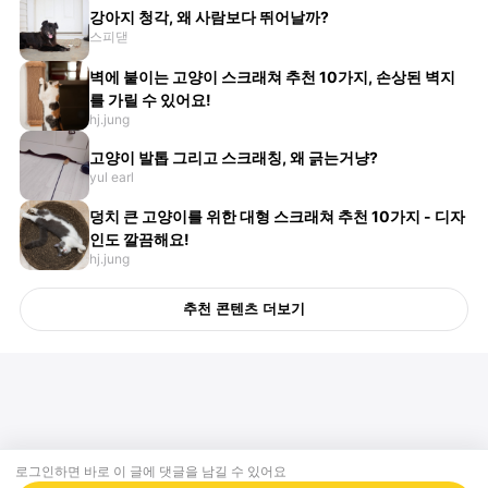
강아지 청각, 왜 사람보다 뛰어날까?
스피댇
벽에 붙이는 고양이 스크래쳐 추천 10가지, 손상된 벽지
를 가릴 수 있어요!
hj.jung
고양이 발톱 그리고 스크래칭, 왜 긁는거냥?
yul earl
덩치 큰 고양이를 위한 대형 스크래쳐 추천 10가지 - 디자
인도 깔끔해요!
hj.jung
추천 콘텐츠 더보기
로그인하면 바로 이 글에
댓글
을 남길 수 있어요
회사소개
제휴제안
이용약관
개인정보처리방침
크리에이터 신청
동물병원
고객센터