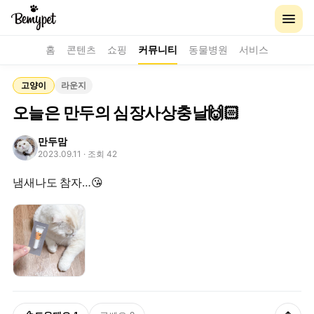
홈
콘텐츠
쇼핑
커뮤니티
동물병원
서비스
고양이
라운지
오늘은 만두의 심장사상충날🙌🏻
만두맘
2023.09.11
· 조회 42
냄새나도 참자…😘