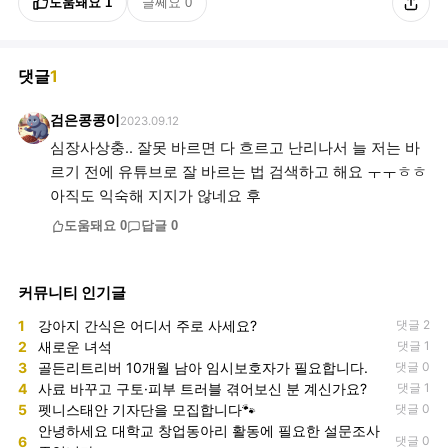
도움돼요
1
글쎄요
0
댓글
1
검은콩콩이
2023.09.12
심장사상충.. 잘못 바르면 다 흐르고 난리나서 늘 저는 바
르기 전에 유튜브로 잘 바르는 법 검색하고 해요 ㅜㅜㅎㅎ
아직도 익숙해 지지가 않네요 후
도움돼요
0
답글
0
커뮤니티 인기글
1
강아지 간식은 어디서 주로 사세요?
댓글 2
2
새로운 녀석
댓글 1
3
골든리트리버 10개월 남아 임시보호자가 필요합니다.
댓글 0
4
사료 바꾸고 구토·피부 트러블 겪어보신 분 계신가요?
댓글 1
5
펫니스태안 기자단을 모집합니다🐾
댓글 0
안녕하세요 대학교 창업동아리 활동에 필요한 설문조사
6
댓글 0