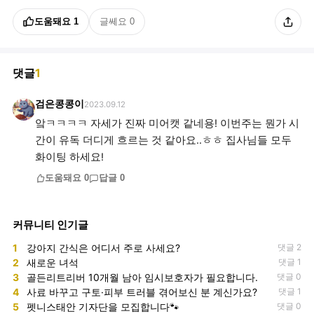
도움돼요
1
글쎄요
0
댓글
1
검은콩콩이
2023.09.12
앜ㅋㅋㅋㅋ 자세가 진짜 미어캣 같네용! 이번주는 뭔가 시
간이 유독 더디게 흐르는 것 같아요..ㅎㅎ 집사님들 모두
화이팅 하세요!
도움돼요
0
답글
0
커뮤니티 인기글
1
강아지 간식은 어디서 주로 사세요?
댓글 2
2
새로운 녀석
댓글 1
3
골든리트리버 10개월 남아 임시보호자가 필요합니다.
댓글 0
4
사료 바꾸고 구토·피부 트러블 겪어보신 분 계신가요?
댓글 1
5
펫니스태안 기자단을 모집합니다🐾
댓글 0