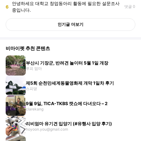
안녕하세요 대학교 창업동아리 활동에 필요한 설문조사
6
댓글 0
중입니다.
인기글 더보기
비마이펫 추천 콘텐츠
부산시 기장군, 반려견 놀이터 5월 1일 개장
루피 엄마
제5회 순천만세계동물영화제 개막 1일차 후기
스피댇
9월 9일, TICA-TKBS 캣쇼에 다녀오다 – 2
clarekang
리비엄마 유기견 입양기 (#유행사 입양 후기)
hoyoon.you@gmail.com