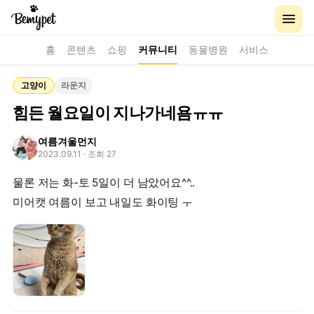
홈
콘텐츠
쇼핑
커뮤니티
동물병원
서비스
고양이
라운지
힘든 월요일이 지나가네욤ㅠㅠ
여름겨울먼지
2023.09.11
· 조회 27
물론 저는 화-토 5일이 더 남았어요^^..
미어캣 여름이 보고 내일도 화이팅 ㅜ