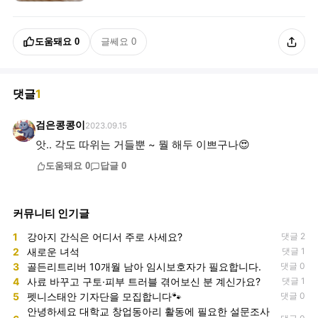
도움돼요
0
글쎄요
0
댓글
1
검은콩콩이
2023.09.15
앗.. 각도 따위는 거들뿐 ~ 뭘 해두 이쁘구나😍
도움돼요
0
답글
0
커뮤니티 인기글
1
강아지 간식은 어디서 주로 사세요?
댓글 2
2
새로운 녀석
댓글 1
3
골든리트리버 10개월 남아 임시보호자가 필요합니다.
댓글 0
4
사료 바꾸고 구토·피부 트러블 겪어보신 분 계신가요?
댓글 1
5
펫니스태안 기자단을 모집합니다🐾
댓글 0
안녕하세요 대학교 창업동아리 활동에 필요한 설문조사