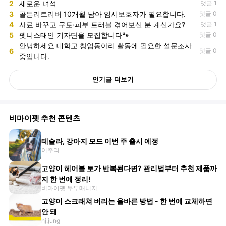
2
새로운 녀석
댓글 1
3
골든리트리버 10개월 남아 임시보호자가 필요합니다.
댓글 0
4
사료 바꾸고 구토·피부 트러블 겪어보신 분 계신가요?
댓글 1
5
펫니스태안 기자단을 모집합니다🐾
댓글 0
안녕하세요 대학교 창업동아리 활동에 필요한 설문조사
6
댓글 0
중입니다.
인기글 더보기
비마이펫 추천 콘텐츠
테슬라, 강아지 모드 이번 주 출시 예정
이주리
고양이 헤어볼 토가 반복된다면? 관리법부터 추천 제품까
지 한 번에 정리!
비마이펫 두부매니저
고양이 스크래쳐 버리는 올바른 방법 - 한 번에 교체하면
안 돼
hj.jung