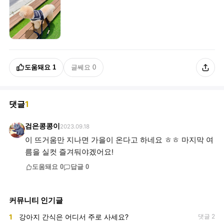
도움돼요
1
글쎄요
0
댓글
1
검은콩콩이
2023.09.18
이 뜨거움만 지나면 가을이 온다고 하네요 ㅎㅎ 마지막 여
름을 실컷 즐겨둬야겠어요!
도움돼요
0
답글
0
커뮤니티 인기글
1
강아지 간식은 어디서 주로 사세요?
댓글 2