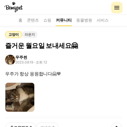
홈
콘텐츠
쇼핑
커뮤니티
동물병원
서비스
고양이
라운지
즐거운 월요일 보내세요🤗
우주썬
2023.09.19
· 조회 12
우주가 항상 응원합니다🤗🤎