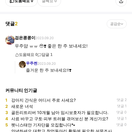
도움돼요
0
글쎄요
0
댓글
2
공감순
검은콩콩이
2023.09.20
우주얌 ㅠㅠ 🥹❣️ 좋은 한 주 보내세요!
도움돼요
0
답글
1
우주썬
2023.09.20
즐거운 한 주 보내세요!!❣️
커뮤니티 인기글
1
강아지 간식은 어디서 주로 사세요?
댓글 2
2
새로운 녀석
댓글 1
3
골든리트리버 10개월 남아 임시보호자가 필요합니다.
댓글 0
4
사료 바꾸고 구토·피부 트러블 겪어보신 분 계신가요?
댓글 1
5
펫니스태안 기자단을 모집합니다🐾
댓글 0
안녕하세요 대학교 창업동아리 활동에 필요한 설문조사