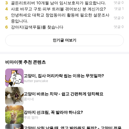
3
골든리트리버 10개월 남아 임시보호자가 필요합니다.
댓글 0
4
사료 바꾸고 구토·피부 트러블 겪어보신 분 계신가요?
댓글 1
안녕하세요 대학교 창업동아리 활동에 필요한 설문조사
5
댓글 0
중입니다.
6
강아지(갈색푸들)를 찾습니다
댓글 0
인기글 더보기
비마이펫 추천 콘텐츠
고양이, 집사 머리카락 씹는 이유는 무엇일까?
butter pancake
고양이 바르는 치약 - 쉽고 간편하게 양치해요
콩이네
강아지 선크림, 꼭 발라야 하나요?
루피 엄마
고양이 상처 났을 때, 연고 발라줘도 될까? - 고양이 전용