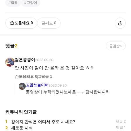
#
할짝
#
고양이
도움돼요
0
글쎄요
0
댓글
2
공감순
검은콩콩이
2023.09.20
앗 사진이 같이 안 올라 온 것 같아요 ㅎㅎ
도움돼요
0
답글
1
꼬맘쓰놀이터
2023.09.20
동영상이 누락되었나보네욤ㅜㅜ 감사합니다!!
커뮤니티 인기글
1
강아지 간식은 어디서 주로 사세요?
댓글 2
2
새로운 녀석
댓글 1