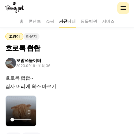
홈
콘텐츠
쇼핑
커뮤니티
동물병원
서비스
고양이
라운지
호로록 촵촵
꼬맘쓰놀이터
2023.09.19
· 조회 36
호로록 촵촵~
집사 머리에 왁스 바르기