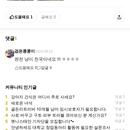
도움돼요
1
글쎄요
0
댓글
1
검은콩콩이
2023.09.22
완전 냥이 천국이네요 !!! ㅎㅎㅎㅎ
도움돼요
0
답글
0
커뮤니티 인기글
1
강아지 간식은 어디서 주로 사세요?
댓글 2
2
새로운 녀석
댓글 1
3
골든리트리버 10개월 남아 임시보호자가 필요합니다.
댓글 0
4
사료 바꾸고 구토·피부 트러블 겪어보신 분 계신가요?
댓글 1
5
펫니스태안 기자단을 모집합니다🐾
댓글 0
안녕하세요 대학교 창업동아리 활동에 필요한 설문조사