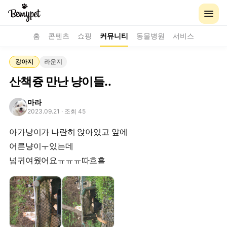
홈
콘텐츠
쇼핑
커뮤니티
동물병원
서비스
강아지
라운지
산책즁 만난 냥이들..
마라
2023.09.21
· 조회 45
아가냥이가 나란히 앉아있고 앞에
어른냥이ㅜ있는데
넘귀여웠어요ㅠㅠㅠ따흐흗