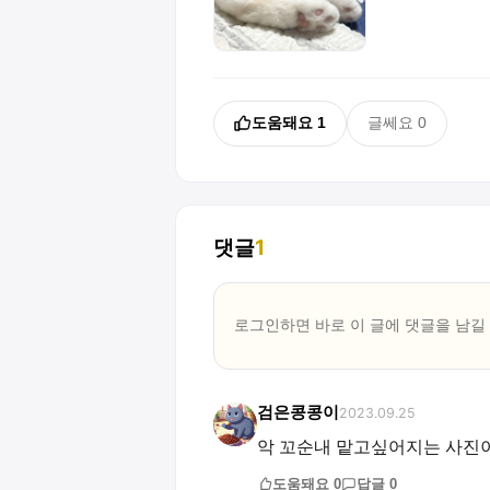
도움돼요
1
글쎄요
0
댓글
1
로그인하면 바로 이 글에
댓글
을 남길
검은콩콩이
2023.09.25
악 꼬순내 맡고싶어지는 사진
도움돼요
0
답글
0