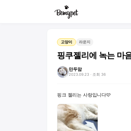
고양이
라운지
핑쿠젤리에 녹는 마
만두맘
2023.09.23
· 조회 36
핑크 젤리는 사랑입니다🩷