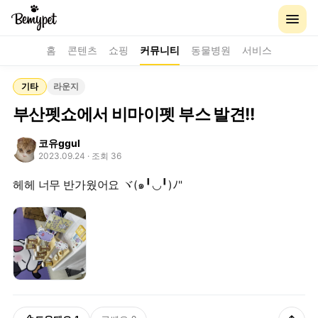
홈
콘텐츠
쇼핑
커뮤니티
동물병원
서비스
기타
라운지
부산펫쇼에서 비마이펫 부스 발견!!
코유ggul
2023.09.24
· 조회 36
헤헤 너무 반가웠어요 ヾ(๑╹◡╹)ﾉ"