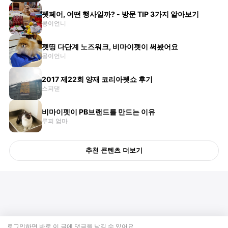
펫페어, 어떤 행사일까? - 방문 TIP 3가지 알아보기
몽이언니
펫띵 다단계 노즈워크, 비마이펫이 써봤어요
몽이언니
2017 제22회 양재 코리아펫쇼 후기
스피댇
비마이펫이 PB브랜드를 만드는 이유
루피 엄마
추천 콘텐츠 더보기
로그인하면 바로 이 글에
댓글
을 남길 수 있어요