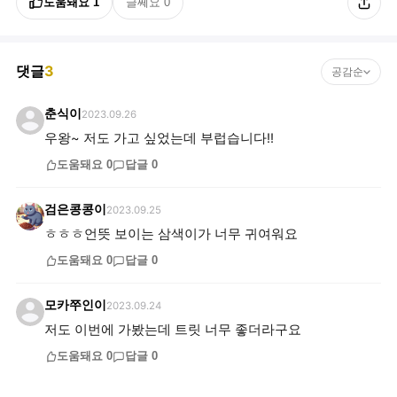
도움돼요
1
글쎄요
0
댓글
3
공감순
춘식이
2023.09.26
우왕~ 저도 가고 싶었는데 부럽습니다!!
도움돼요
0
답글
0
검은콩콩이
2023.09.25
ㅎㅎㅎ언뜻 보이는 삼색이가 너무 귀여워요
도움돼요
0
답글
0
모카쭈인이
2023.09.24
저도 이번에 가봤는데 트릿 너무 좋더라구요
도움돼요
0
답글
0