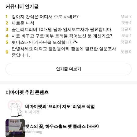
커뮤니티 인기글
1
강아지 간식은 어디서 주로 사세요?
댓글 2
2
새로운 녀석
댓글 1
3
골든리트리버 10개월 남아 임시보호자가 필요합니다.
댓글 0
4
사료 바꾸고 구토·피부 트러블 겪어보신 분 계신가요?
댓글 1
5
펫니스태안 기자단을 모집합니다🐾
댓글 0
안녕하세요 대학교 창업동아리 활동에 필요한 설문조사
6
댓글 0
중입니다.
인기글 더보기
비마이펫 추천 콘텐츠
비마이펫의 '브리더 지도' 리워드 작업
비마이펫
캣쇼의 꽃, 하우스홀드 펫 클래스 (HHP)
clarekang