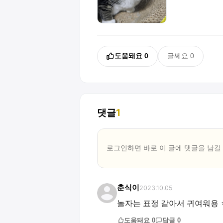
도움돼요
0
글쎄요
0
댓글
1
로그인하면 바로 이 글에
댓글
을 남길
춘식이
2023.10.05
놀자는 표정 같아서 귀여워용
도움돼요
0
답글
0