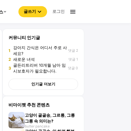
로그인
스
글쓰기
커뮤니티 인기글
강아지 간식은 어디서 주로 사
댓글 2
1
세요?
댓글 1
2
새로운 녀석
골든리트리버 10개월 남아 임
댓글 0
3
시보호자가 필요합니다.
인기글 더보기
비마이펫 추천 콘텐츠
고양이 골골송, 그르릉, 그릉
그릉 속 의미는?
butter pancake