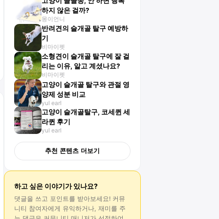
고양이 골골송, 안 하면 행복
하지 않은 걸까?
몽이언니
반려견의 슬개골 탈구 예방하
기
비마이펫
소형견이 슬개골 탈구에 잘 걸
리는 이유, 알고 계셨나요?
비마이펫
고양이 슬개골 탈구와 관절 영
양제 성분 비교
yul earl
고양이 슬개골탈구, 코세퀸 세
라퀸 후기
yul earl
추천 콘텐츠 더보기
하고 싶은 이야기가 있나요?
댓글
을 쓰고 포인트를 받아보세요! 커뮤
니티 참여자에게 유익하거나, 재미를 주
는
댓글
은 커뮤니티 매니저가 선정하여