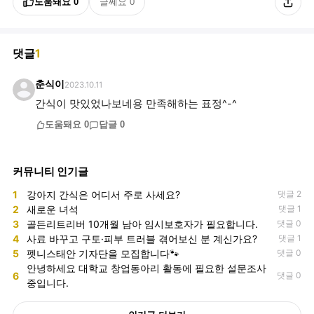
도움돼요
0
글쎄요
0
댓글
1
춘식이
2023.10.11
간식이 맛있었나보네용 만족해하는 표정^-^
도움돼요
0
답글
0
커뮤니티 인기글
1
강아지 간식은 어디서 주로 사세요?
댓글 2
2
새로운 녀석
댓글 1
3
골든리트리버 10개월 남아 임시보호자가 필요합니다.
댓글 0
4
사료 바꾸고 구토·피부 트러블 겪어보신 분 계신가요?
댓글 1
5
펫니스태안 기자단을 모집합니다🐾
댓글 0
안녕하세요 대학교 창업동아리 활동에 필요한 설문조사
6
댓글 0
중입니다.