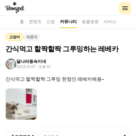
홈
콘텐츠
쇼핑
커뮤니티
동물병원
서비스
고양이
라운지
간식먹고 할짝할짝 그루밍하는 레베카
달나라동숙이네
2023.10.07
· 조회 51
간식먹고 할짝할짝 그루밍 한창인 레베카예용~