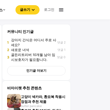
로그인
스
글쓰기
커뮤니티 인기글
강아지 간식은 어디서 주로 사
댓글 2
1
세요?
댓글 1
2
새로운 녀석
골든리트리버 10개월 남아 임
댓글 0
3
시보호자가 필요합니다.
인기글 더보기
비마이펫 추천 콘텐츠
고양이 넥카라, 환묘복 착용시
장점과 추천 제품
butter pancake