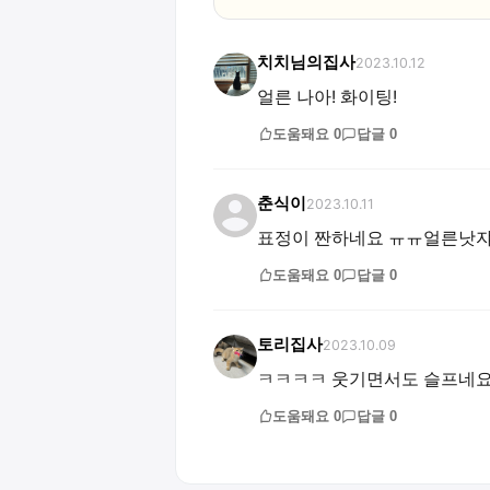
치치님의집사
2023.10.12
얼른 나아! 화이팅!
도움돼요
0
답글
0
춘식이
2023.10.11
표정이 짠하네요 ㅠㅠ얼른낫
도움돼요
0
답글
0
토리집사
2023.10.09
ㅋㅋㅋㅋ 웃기면서도 슬프네요
도움돼요
0
답글
0