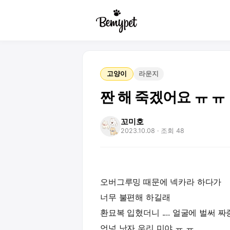
고양이
라운지
짠 해 죽겠어요 ㅠ ㅠ
꼬미호
2023.10.08
· 조회 48
오버그루밍 때문에 넥카라 하다가
너무 불편해 하길래
환묘복 입혔더니 .... 얼굴에 벌써 
언넝 낫자 우리 미야 ㅠ ㅠ