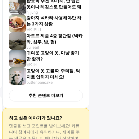
환묘복 추천 10가지, 안 입는
옷이나 레깅스로 만들어도 돼
hj.jung
강아지 넥카라 사용해야만 하
는 3가지 상황
몽이언니
아르르 제품 4종 장단점 (넥카
라, 샴푸, 밤, 껌)
yul earl
귀여운 고양이 옷, 마냥 좋기
만 할까?
콩이네
고양이 옷 고를 때 주의점, 억
지로 입히지 마세요!
butter pancake
추천 콘텐츠 더보기
하고 싶은 이야기가 있나요?
댓글
을 쓰고 포인트를 받아보세요! 커뮤
니티 참여자에게 유익하거나, 재미를 주
는
댓글
은 커뮤니티 매니저가 선정하여