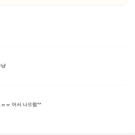
쟈냥
ㅠㅠ 어서 나으렴^^