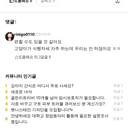
도움돼요
0
글쎄요
0
댓글
1
rinigo0110
2023.10.15
편할 수도 있을 것 같아요
고양이가 식빵자세 자주 하는데 우리는 안 하잖아요 ㅎㅎ
도움돼요
0
답글
0
커뮤니티 인기글
1
강아지 간식은 어디서 주로 사세요?
댓글 2
2
새로운 녀석
댓글 1
3
골든리트리버 10개월 남아 임시보호자가 필요합니다.
댓글 0
4
사료 바꾸고 구토·피부 트러블 겪어보신 분 계신가요?
댓글 1
5
펫니스태안 기자단을 모집합니다🐾
댓글 0
안녕하세요 대학교 창업동아리 활동에 필요한 설문조사
6
댓글 0
중입니다.