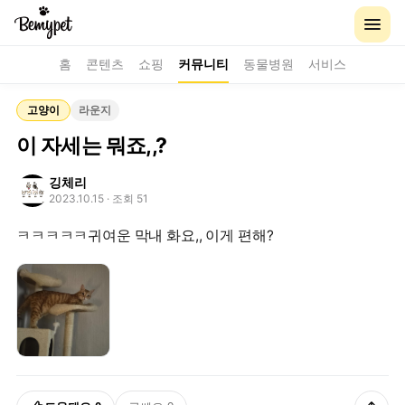
홈
콘텐츠
쇼핑
커뮤니티
동물병원
서비스
고양이
라운지
이 자세는 뭐죠,,?
깅체리
2023.10.15
· 조회 51
ㅋㅋㅋㅋㅋ귀여운 막내 화요,, 이게 편해?