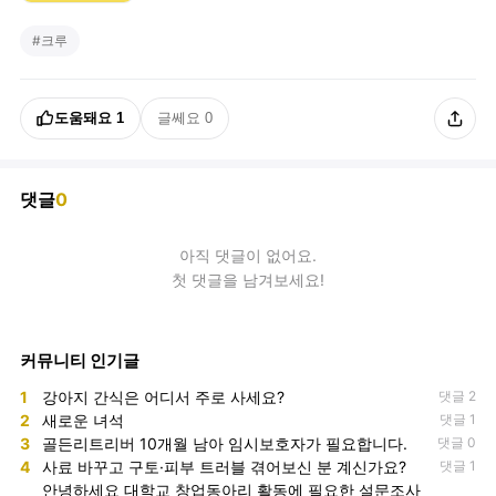
#
크루
도움돼요
1
글쎄요
0
댓글
0
아직
댓글
이 없어요.
첫 댓글을 남겨보세요!
커뮤니티 인기글
1
강아지 간식은 어디서 주로 사세요?
댓글 2
2
새로운 녀석
댓글 1
3
골든리트리버 10개월 남아 임시보호자가 필요합니다.
댓글 0
4
사료 바꾸고 구토·피부 트러블 겪어보신 분 계신가요?
댓글 1
안녕하세요 대학교 창업동아리 활동에 필요한 설문조사