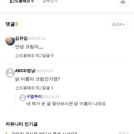
도움돼요
0
글쎄요
0
댓글
3
공감순
김뀨잉
2023.10.24
안녕 크림아,,,,
도움돼요
0
답글
0
ABCD멍냥
2023.10.23
닭 이름이 크림인가영?
도움돼요
0
답글
1
구엽뚜리
2023.10.23
네 제가 쓴 글 찾아보시면 닭 이름이 나와요
커뮤니티 인기글
1
강아지 간식은 어디서 주로 사세요?
댓글 2