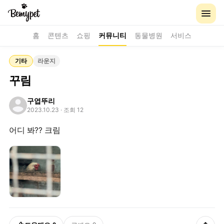
홈
콘텐츠
쇼핑
커뮤니티
동물병원
서비스
기타
라운지
꾸림
구엽뚜리
2023.10.23
· 조회 12
어디 봐?? 크림