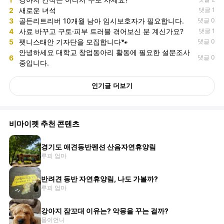
2
새로운 녀석
댓글 1
3
골든리트리버 10개월 남아 임시보호자가 필요합니다.
댓글 0
4
사료 바꾸고 구토·피부 트러블 겪어보신 분 계신가요?
댓글 1
5
펫니스태안 기자단을 모집합니다🐾
댓글 0
안녕하세요 대학교 창업동아리 활동에 필요한 설문조사
6
댓글 0
중입니다.
인기글 더보기
비마이펫 추천 콘텐츠
경기도 애견동반펜션 산음자연휴양림
루피 엄마
반려견 동반 자연휴양림, 나도 가볼까?
루피 엄마
강아지 잠꼬대 이유는? 악몽을 꾸는 걸까?
몽이언니