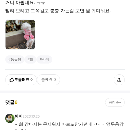
거니 아쉽네요. ㅠㅠ
#
동물원
#
닭
#
산책
도움돼요
0
글쎄요
0
댓글
6
공감순
쎄이
2023.10.25
저희 강아지는 무서워서 바로도망가던데 ㅋㅋㅋ앵두용감