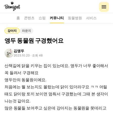
홈
콘텐츠
쇼핑
커뮤니티
동물병원
서비스
강아지
라운지
앵두 동물원 구경했어요
김앵두
2023.10.23
· 조회 48
산책길에 닭을 키우는 집이 있는데요. 앵두가 너무 좋아해서
꼭 들려서 구경해요
앵두만의 동물원이예요.
처음에는 뭘 보는지도 몰랐는데 닭이 있더라구요 ㅋㅋ 어릴
때도 닭이랑 토끼 보이면 멈춰서 구경했는데 그때 본 생각이
나는것 같아요.
많은 동물들 보여주고 싶은데 강아지는 동물원을 못데리고