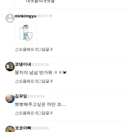
대댓글의대댓글
minkimgyu
2023.11.16
도움돼요
0
답글
0
코댕이네
2023.10.24
뭉치야 넘넘 반가워 ㅎㅎ💓
도움돼요
0
답글
0
김뀨잉
2023.10.24
뽀뽀해주고싶은 까만 코....
도움돼요
0
답글
0
코코아빠
2023.10.24