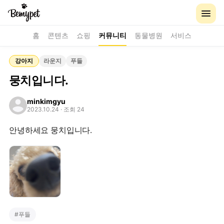
홈
콘텐츠
쇼핑
커뮤니티
동물병원
서비스
강아지
라운지
푸들
뭉치입니다.
minkimgyu
2023.10.24
· 조회 24
안녕하세요 뭉치입니다.
#
푸들