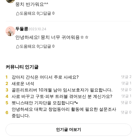
뭉치 반가워요^^
도움돼요
0
답글
0
두둘콩
2023.10.24
안녕하세요! 뭉치 너무 귀여워용ㅎㅎ
도움돼요
0
답글
0
커뮤니티 인기글
1
강아지 간식은 어디서 주로 사세요?
댓글 2
2
새로운 녀석
댓글 1
3
골든리트리버 10개월 남아 임시보호자가 필요합니다.
댓글 0
4
사료 바꾸고 구토·피부 트러블 겪어보신 분 계신가요?
댓글 1
5
펫니스태안 기자단을 모집합니다🐾
댓글 0
안녕하세요 대학교 창업동아리 활동에 필요한 설문조사
6
댓글 0
중입니다.
인기글 더보기