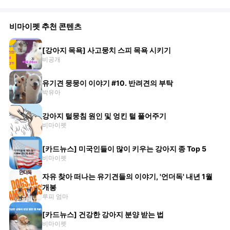
비마이펫 추천 콘텐츠
[강아지 목욕] 사고뭉치 스피 목욕 시키기
비공개
유기견 뭉뭉이 이야기 #10. 반려견의 부탁
박유아
강아지 털뭉침 원인 및 엉킨 털 풀어주기
비마이펫
[카드뉴스] 미국인들이 많이 키우는 강아지 종 Top 5
비마이펫
자유 찾아 떠나는 유기견들의 이야기, '언더독' 내년 1월
개봉
루피 엄마
[카드뉴스] 건강한 강아지 분양 받는 법
비마이펫