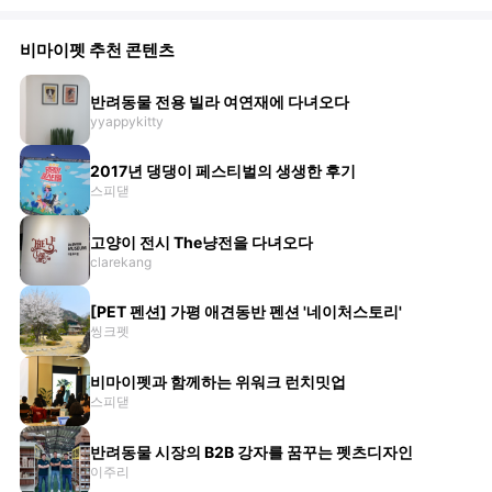
비마이펫 추천 콘텐츠
반려동물 전용 빌라 여연재에 다녀오다
yyappykitty
2017년 댕댕이 페스티벌의 생생한 후기
스피댇
고양이 전시 The냥전을 다녀오다
clarekang
[PET 펜션] 가평 애견동반 펜션 '네이처스토리'
씽크펫
비마이펫과 함께하는 위워크 런치밋업
스피댇
반려동물 시장의 B2B 강자를 꿈꾸는 펫츠디자인
이주리