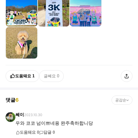
도움돼요
1
글쎄요
0
댓글
6
공감순
쎄이
2023.10.30
우와 코코 넘이쁘네용 완주축하합니당
도움돼요
0
답글
0