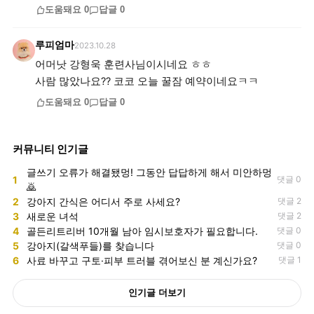
도움돼요
0
답글
0
루피엄마
2023.10.28
어머낫 강형욱 훈련사님이시네요 ㅎㅎ
사람 많았나요?? 코코 오늘 꿀잠 예약이네요ㅋㅋ
도움돼요
0
답글
0
커뮤니티 인기글
글쓰기 오류가 해결됐멍! 그동안 답답하게 해서 미안하멍
1
댓글 0
🙇
2
강아지 간식은 어디서 주로 사세요?
댓글 2
3
새로운 녀석
댓글 2
4
골든리트리버 10개월 남아 임시보호자가 필요합니다.
댓글 0
5
강아지(갈색푸들)를 찾습니다
댓글 0
6
사료 바꾸고 구토·피부 트러블 겪어보신 분 계신가요?
댓글 1
인기글 더보기