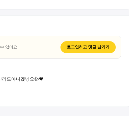
 수 있어요
로그인하고
댓글
남기기
난리도아니겠넹요👍❤️
터