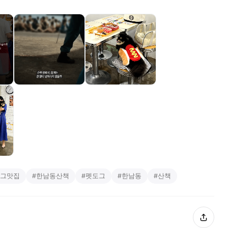
그맛집
#
한남동산책
#
펫도그
#
한남동
#
산책