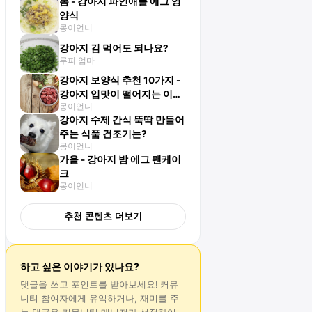
봄 - 강아지 파인애플 에그 영
양식
몽이언니
강아지 김 먹어도 되나요?
루피 엄마
강아지 보양식 추천 10가지 -
강아지 입맛이 떨어지는 이유
몽이언니
는?
강아지 수제 간식 뚝딱 만들어
주는 식품 건조기는?
몽이언니
가을 - 강아지 밤 에그 팬케이
크
몽이언니
추천 콘텐츠 더보기
하고 싶은 이야기가 있나요?
댓글
을 쓰고 포인트를 받아보세요! 커뮤
니티 참여자에게 유익하거나, 재미를 주