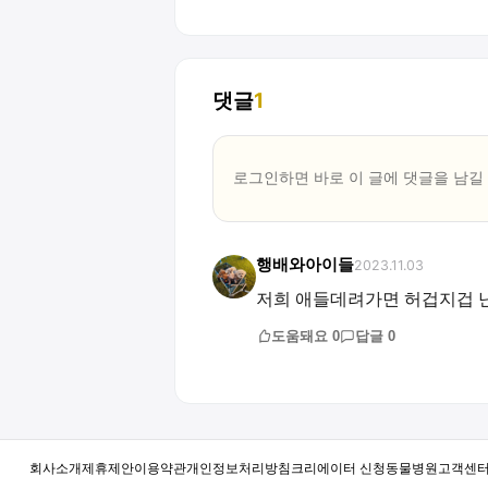
댓글
1
로그인하면 바로 이 글에
댓글
을 남길
행배와아이들
2023.11.03
저희 애들데려가면 허겁지겁 
도움돼요
0
답글
0
회사소개
제휴제안
이용약관
개인정보처리방침
크리에이터 신청
동물병원
고객센