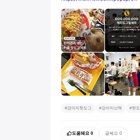
#
강아지핫도그
#
강아지산책
#
핫도
도움돼요
0
글쎄요
0