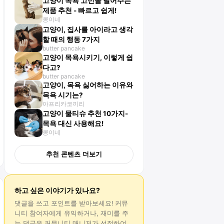
고양이 목욕 고민을 덜어주는
제품 추천 - 빠르고 쉽게!
콩이네
고양이, 집사를 아이라고 생각
할 때의 행동 7가지
butter pancake
고양이 목욕시키기, 이렇게 쉽
다고?
butter pancake
고양이, 목욕 싫어하는 이유와
목욕 시기는?
아프리카코끼리
고양이 물티슈 추천 10가지-
목욕 대신 사용해요!
콩이네
추천 콘텐츠 더보기
하고 싶은 이야기가 있나요?
댓글
을 쓰고 포인트를 받아보세요! 커뮤
니티 참여자에게 유익하거나, 재미를 주
는
댓글
은 커뮤니티 매니저가 선정하여