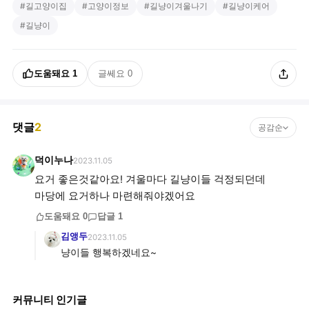
#
길고양이집
#
고양이정보
#
길냥이겨울나기
#
길냥이케어
#
길냥이
도움돼요
1
글쎄요
0
댓글
2
공감순
덕이누나
2023.11.05
요거 좋은것같아요! 겨울마다 길냥이들 걱정되던데
마당에 요거하나 마련해줘야겠어요
도움돼요
0
답글
1
김앵두
2023.11.05
냥이들 행복하겠네요~
커뮤니티 인기글