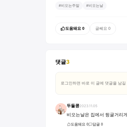
#
비오는주말
#
비오는날
도움돼요
0
글쎄요
0
댓글
3
로그인하면 바로 이 글에
댓글
을 남길
두둘콩
2023.11.05
비오는날은 집에서 뒹굴거리
도움돼요
0
답글
0