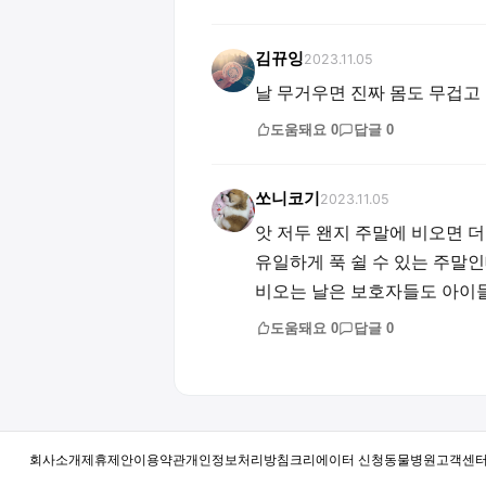
김뀨잉
2023.11.05
날 무거우면 진짜 몸도 무겁고
도움돼요
0
답글
0
쏘니코기
2023.11.05
앗 저두 왠지 주말에 비오면 
유일하게 푹 쉴 수 있는 주말인
비오는 날은 보호자들도 아이
도움돼요
0
답글
0
회사소개
제휴제안
이용약관
개인정보처리방침
크리에이터 신청
동물병원
고객센