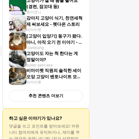
고양이가 잘 때 몸을 떨어요
(경련, 잠꼬대 등)
몽이언니
강아지 고양이 식기, 천연세척
제 써보세요 - 펫다온 스토리
비마이펫
[고양이 입양기] 동구가 왔다.
아니, 아직 오기 전 이야기 - 동
clarekang
구는 처음이라
고양이도 자는 척 한다는 게
정말이야?
butter pancake
비마이펫 직원의 솔직한 세이
오앙 고양이 벤토나이트 모래
비마이펫
후기
추천 콘텐츠 더보기
하고 싶은 이야기가 있나요?
댓글
을 쓰고 포인트를 받아보세요! 커뮤
니티 참여자에게 유익하거나, 재미를 주
는
댓글
은 커뮤니티 매니저가 선정하여