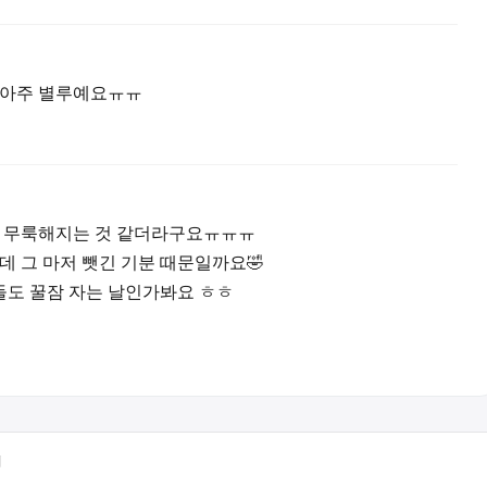
 아주 별루예요ㅠㅠ
더 무룩해지는 것 같더라구요ㅠㅠㅠ
데 그 마저 뺏긴 기분 때문일까요🤣
들도 꿀잠 자는 날인가봐요 ㅎㅎ
터