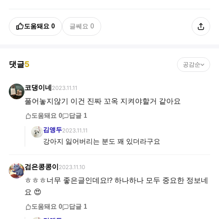
도움돼요
0
글쎄요
0
댓글
5
공감순
코댕이네
2023.11.11
풀어놓지않기 이건 진짜 꼬옥 지켜야할거 같아요
도움돼요
0
답글
1
김앵두
2023.11.11
강아지 잃어버리는 분도 꽤 있더라구요
검은콩콩이
2023.11.10
ㅎㅎㅎ너무 좋은글인데요!? 하나하나 모두 중요한 정보네
요 😍
도움돼요
0
답글
1