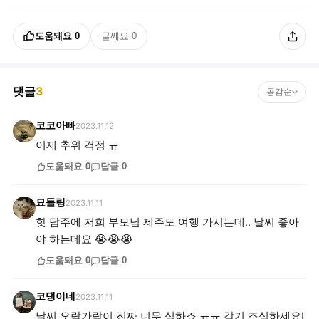
도움돼요
0
글쎄요
0
댓글
3
공감순
코코아빠
2023.11.12
이제 추위 걱정 ㅠ
도움돼요
0
답글
0
묘들링
2023.11.11
핫 담주에 저희 부모님 제주도 여행 가시는데.. 날씨 좋아
야 하는데요 😭😭😭
도움돼요
0
답글
0
코댕이네
2023.11.11
날씨 오락가락이 진짜 너무 심하죠 ㅠㅠ 감기 조심하세요!