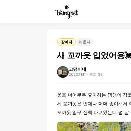
강아지
라운지
새 꼬까옷 입었어용💓
코댕이네
2023.11.11
· 조회 39
옷을 너어무우 좋아하는 댕댕이 강
세 꼬까옷은 언제나 더더 좋아해서 
꼬까옷 입구 산책 다녀왔는데 넘 잘 