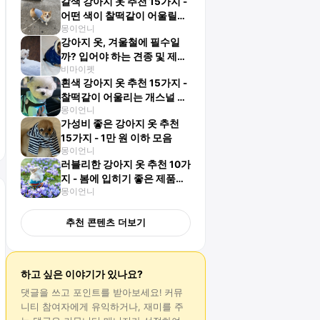
갈색 강아지 옷 추천 15가지 -
어떤 색이 찰떡같이 어울릴
몽이언니
까?
강아지 옷, 겨울철에 필수일
까? 입어야 하는 견종 및 제품
비마이펫
추천 Top 7
흰색 강아지 옷 추천 15가지 -
찰떡같이 어울리는 개스널 컬
몽이언니
러 알아보기!
가성비 좋은 강아지 옷 추천
15가지 - 1만 원 이하 모음
몽이언니
러블리한 강아지 옷 추천 10가
지 - 봄에 입히기 좋은 제품
몽이언니
은?
추천 콘텐츠 더보기
하고 싶은 이야기가 있나요?
댓글
을 쓰고 포인트를 받아보세요! 커뮤
니티 참여자에게 유익하거나, 재미를 주