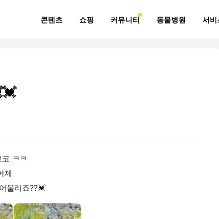
콘텐츠
쇼핑
커뮤니티
동물병원
서비
💓
코코 ㅋㅋ
어제
어울리죠??💓