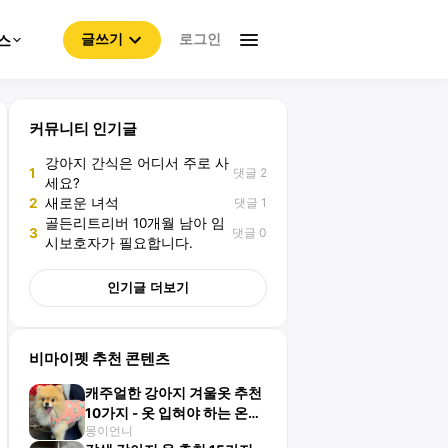
로그인
스
글쓰기
커뮤니티 인기글
강아지 간식은 어디서 주로 사
댓글 2
1
세요?
댓글 1
2
새로운 녀석
골든리트리버 10개월 남아 임
댓글 0
3
시보호자가 필요합니다.
인기글 더보기
비마이펫 추천 콘텐츠
캐주얼한 강아지 겨울옷 추천
10가지 - 옷 입혀야 하는 온도
몽이언니
는?