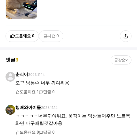
도움돼요
0
글쎄요
0
댓글
3
공감순
춘식이
2023.11.14
오구 냥통수 너무 귀여워옹
도움돼요
1
답글
0
행배와아이들
2023.11.14
ㅋㅋㅋㅋㅋ너무귀여워요. 움직이는 영상틀어주면 노트북
화면 마구때릴것같아용
도움돼요
0
답글
0