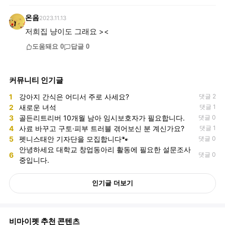
온음
2023.11.13
저희집 냥이도 그래요 ><
도움돼요
0
답글
0
커뮤니티 인기글
1
강아지 간식은 어디서 주로 사세요?
댓글 2
2
새로운 녀석
댓글 1
3
골든리트리버 10개월 남아 임시보호자가 필요합니다.
댓글 0
4
사료 바꾸고 구토·피부 트러블 겪어보신 분 계신가요?
댓글 1
5
펫니스태안 기자단을 모집합니다🐾
댓글 0
안녕하세요 대학교 창업동아리 활동에 필요한 설문조사
6
댓글 0
중입니다.
인기글 더보기
비마이펫 추천 콘텐츠