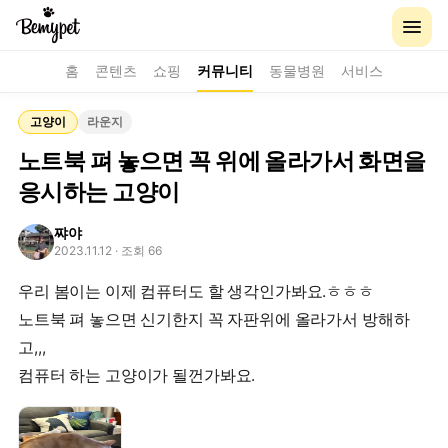
홈
콘텐츠
쇼핑
커뮤니티
동물병원
서비스
고양이
라운지
노트북 펴 놓으면 꼭 위에 올라가서 화면을
응시하는 고양이
쨔야
2023.11.12
· 조회 66
우리 봄이는 이제 컴퓨터도 할 생각인가봐요.ㅎㅎㅎ
노트북 펴 놓으면 신기한지 꼭 자판위에 올라가서 방해하
고,,,
컴퓨터 하는 고양이가 될껀가봐요.