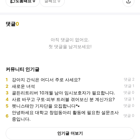
도움돼요
0
글쎄요
0
댓글
0
아직
댓글
이 없어요.
첫 댓글을 남겨보세요!
커뮤니티 인기글
1
강아지 간식은 어디서 주로 사세요?
댓글 2
2
새로운 녀석
댓글 1
3
골든리트리버 10개월 남아 임시보호자가 필요합니다.
댓글 0
4
사료 바꾸고 구토·피부 트러블 겪어보신 분 계신가요?
댓글 1
5
펫니스태안 기자단을 모집합니다🐾
댓글 0
안녕하세요 대학교 창업동아리 활동에 필요한 설문조사
6
댓글 0
중입니다.
인기글 더보기