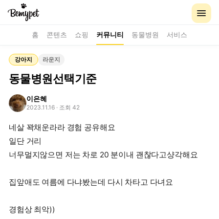
홈
콘텐츠
쇼핑
커뮤니티
동물병원
서비스
강아지
라운지
동물병원선택기준
이은혜
2023.11.16
· 조회 42
네살 꽉채운라라 경험 공유해요
일단 거리
너무멀지않으면 저는 차로 20 분이내 괜찮다고샹각해요
집앞애도 여름에 다냐봤는데 다시 차타고 다녀요
경험상 최악))