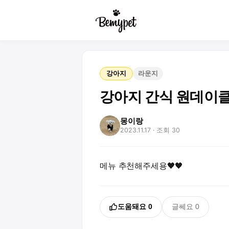
강아지
라운지
강아지 간식 원데이
몽이랑
2023.11.17
· 조회 30
메뉴 추천해주세용🖤🖤
도움돼요
0
글쎄요
0