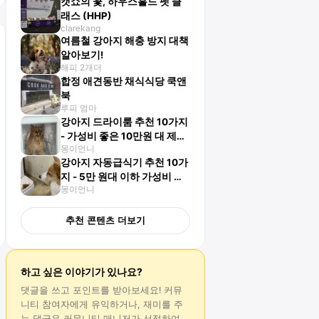
캣쇼의 꽃, 하우스홀드 펫 클
래스 (HHP)
clarekang
여름철 강아지 해충 방지 대책
알아보기!
해피 2개더
합정 애견동반 채식식당 쿡앤
북
루피 엄마
강아지 드라이룸 추천 10가지
- 가성비 좋은 10만원 대 제품
몽이언니
도 있어요
강아지 자동급식기 추천 10가
지 - 5만 원대 이하 가성비 제
몽이언니
품!
추천 콘텐츠 더보기
하고 싶은 이야기가 있나요?
댓글
을 쓰고 포인트를 받아보세요! 커뮤
니티 참여자에게 유익하거나, 재미를 주
는
댓글
은 커뮤니티 매니저가 선정하여