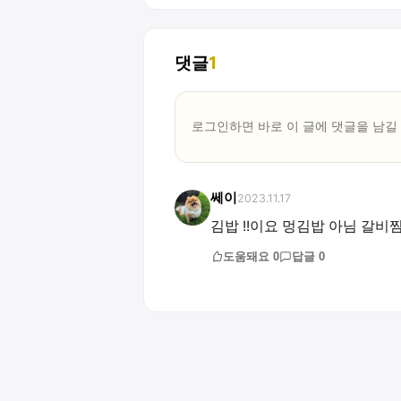
댓글
1
로그인하면 바로 이 글에
댓글
을 남길
쎄이
2023.11.17
김밥 !!이요 멍김밥 아님 갈비
도움돼요
0
답글
0