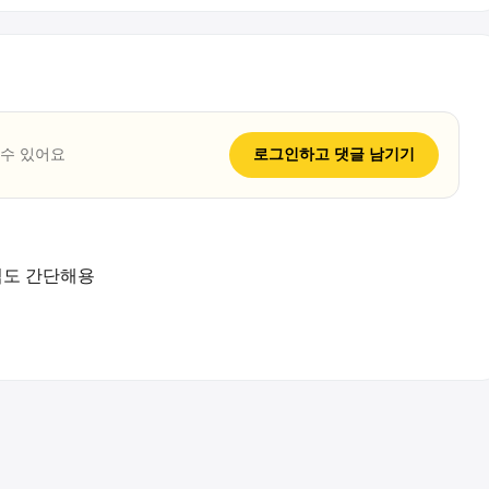
 수 있어요
로그인하고
댓글
남기기
찜도 간단해용