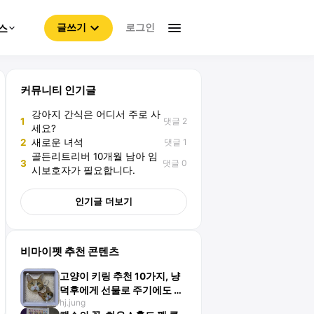
로그인
스
글쓰기
커뮤니티 인기글
강아지 간식은 어디서 주로 사
댓글 2
1
세요?
댓글 1
2
새로운 녀석
골든리트리버 10개월 남아 임
댓글 0
3
시보호자가 필요합니다.
인기글 더보기
비마이펫 추천 콘텐츠
고양이 키링 추천 10가지, 냥
덕후에게 선물로 주기에도 좋
hj.jung
아요!