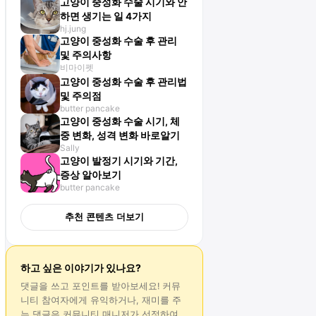
고양이 중성화 수술 시기와 안
하면 생기는 일 4가지
hj.jung
고양이 중성화 수술 후 관리
및 주의사항
비마이펫
고양이 중성화 수술 후 관리법
및 주의점
butter pancake
고양이 중성화 수술 시기, 체
중 변화, 성격 변화 바로알기
Sally
고양이 발정기 시기와 기간,
증상 알아보기
butter pancake
추천 콘텐츠 더보기
하고 싶은 이야기가 있나요?
댓글
을 쓰고 포인트를 받아보세요! 커뮤
니티 참여자에게 유익하거나, 재미를 주
는
댓글
은 커뮤니티 매니저가 선정하여