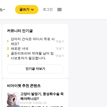
로그인
스
글쓰기
커뮤니티 인기글
강아지 간식은 어디서 주로 사
댓글 2
1
세요?
댓글 1
2
새로운 녀석
골든리트리버 10개월 남아 임
댓글 0
3
시보호자가 필요합니다.
인기글 더보기
비마이펫 추천 콘텐츠
고양이 발정기, 중성화수술 꼭
해야하나요?
비마이펫 두부매니저