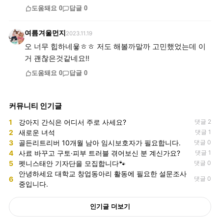
도움돼요
0
답글
0
여름겨울먼지
2023.11.19
오 너무 힙하네욯ㅎㅎ 저도 해볼까말까 고민했었는데 이
거 괜찮은것같네요!!
도움돼요
0
답글
0
커뮤니티 인기글
1
강아지 간식은 어디서 주로 사세요?
댓글 2
2
새로운 녀석
댓글 1
3
골든리트리버 10개월 남아 임시보호자가 필요합니다.
댓글 0
4
사료 바꾸고 구토·피부 트러블 겪어보신 분 계신가요?
댓글 1
5
펫니스태안 기자단을 모집합니다🐾
댓글 0
안녕하세요 대학교 창업동아리 활동에 필요한 설문조사
6
댓글 0
중입니다.
인기글 더보기