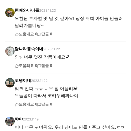
행배와아이들
2023.11.23
오천원 투자할 맛 날 것 같아요! 당장 저희 아이들 만들러
달려가봅니당~
도움돼요
0
답글
0
달나라동숙이네
2023.11.22
와✨ 너무 멋진 작품이네요💕
도움돼요
0
답글
0
코댕이네
2023.11.22
앜ㅋ 진짜 ㅠㅠ 너무 잘 어울려💓
두둘콩이 따라서 코카두해짜나여
도움돼요
0
답글
0
쨔야
2023.11.19
어머 너무 귀여워요. 우리 냥이도 만들어주고 싶어요.ㅎㅎ