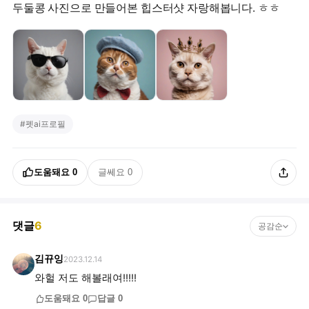
두둘콩 사진으로 만들어본 힙스터샷 자랑해봅니다. ㅎㅎ
#
펫ai프로필
도움돼요
0
글쎄요
0
댓글
6
공감순
김뀨잉
2023.12.14
와헐 저도 해볼래여!!!!!
도움돼요
0
답글
0