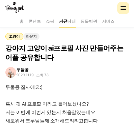
홈
콘텐츠
쇼핑
커뮤니티
동물병원
서비스
고양이
라운지
강아지 고양이 ai프로필 사진 만들어주는
어플 공유합니다
두둘콩
2023.11.19
· 조회 78
두둘콩 집사에요:)
혹시 펫 AI 프로필 이라고 들어보셨나요?
저는 이번에 이런게 있는지 처음알았는데요
새로워서 크루님들께 소개해드리려고합니다